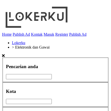
Home
Publish Ad
Kontak
Masuk
Register
Publish Ad
Lokerku
>
Elektronik dan Gawai
Pencarian anda
Kota