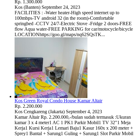
Rp. 1.300.000
Kos
(Banten)
September 24, 2023
FACILITIES : -Water heater-High speed internet up to
100mbps-TV android 32 (in the room)-Comfortable
springbed -CCTV 24/7-Electric Stove -Fridge 2 doors-FREE
flow Aqua water-FREE PARKING for car/motocycle/bicycle
LOCATIONhttps://goo.gl/maps/nq62SQsTK...
Kos Green Royal Condo House Kamar Altair
Rp. 2.200.000
Kos
Cengkareng (Jakarta)
September 4, 2023
Kamar Altair Rp. 2.200.000,-/bulan sudah termasuk :Ukuran
kamar 3 x 4 meter1 AC 1 PK1 Parkir Mobil1 TV 32"1 Meja
Kerja1 Kursi Kerja1 Lemari Baju1 Kasur 160x x 200 meter +
Sprey1 Bantal + Sarung1 Guling + Sarung1 Slot Parkir Mobil