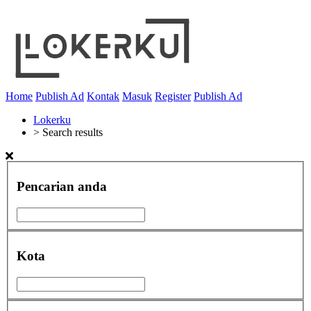
Home
Publish Ad
Kontak
Masuk
Register
Publish Ad
Lokerku
>
Search results
Pencarian anda
Kota